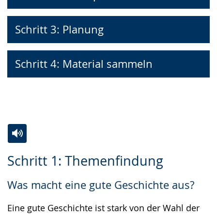
Schritt 3: Planung
Schritt 4: Material sammeln
Zur
Aktiviere
Ein
Schritt 1: Themenfindung
Leichten
Audio-
Video
Sprache
Unterstützung.
in
Was macht eine gute Geschichte aus?
wechseln.
Deutscher
Gebärdensprache
Eine gute Geschichte ist stark von der Wahl der