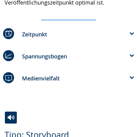
Veröffentlichungszeitpunkt optimal ist.
Zeitpunkt
Spannungsbogen
Medienvielfalt
Zur
Aktiviere
Ein
Tipp: Storyboard
Leichten
Audio-
Video