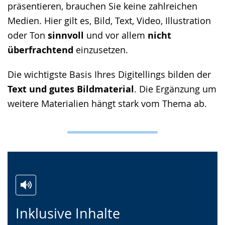
präsentieren, brauchen Sie keine zahlreichen
Gebärdensprache
Medien. Hier gilt es, Bild, Text, Video, Illustration
wird
oder Ton
sinnvoll
und vor allem
nicht
angezeigt.
überfrachtend
einzusetzen.
Die wichtigste Basis Ihres Digitellings bilden der
Text und gutes Bildmaterial
. Die Ergänzung um
weitere Materialien hängt stark vom Thema ab.
Zur
Aktiviere
Ein
Inklusive Inhalte
Leichten
Audio-
Video