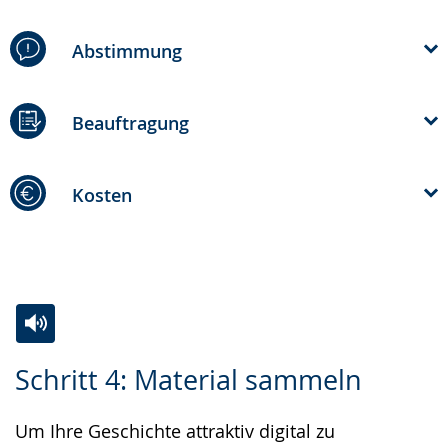
Abstimmung
Beauftragung
Kosten
Zur
Aktiviere
Ein
Schritt 4: Material sammeln
Leichten
Audio-
Video
Sprache
Unterstützung.
in
Um Ihre Geschichte attraktiv digital zu
wechseln.
Deutscher