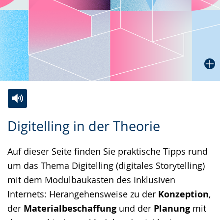
Zur
Aktiviere
Ein
Digitelling in der Theorie
Leichten
Audio-
Video
Sprache
Unterstützung.
in
Auf dieser Seite finden Sie praktische Tipps rund
wechseln.
Deutscher
um das Thema Digitelling (digitales Storytelling)
Gebärdensprache
mit dem Modulbaukasten des Inklusiven
wird
Internets: Herangehensweise zu der
Konzeption
,
angezeigt.
der
Materialbeschaffung
und der
Planung
mit