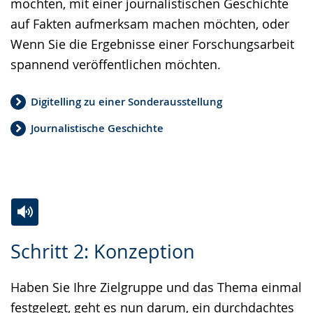
möchten, mit einer journalistischen Geschichte
auf Fakten aufmerksam machen möchten, oder
Wenn Sie die Ergebnisse einer Forschungsarbeit
spannend veröffentlichen möchten.
Digitelling zu einer Sonderausstellung
Journalistische Geschichte
Zur
Aktiviere
Ein
Schritt 2: Konzeption
Leichten
Audio-
Video
Sprache
Unterstützung.
in
Haben Sie Ihre Zielgruppe und das Thema einmal
wechseln.
Deutscher
festgelegt, geht es nun darum, ein durchdachtes