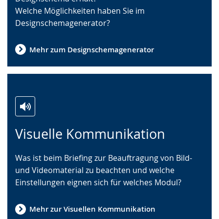
Welche Möglichkeiten haben Sie im
wird
Designschemagenerator?
angezeigt.
Mehr zum Designschemagenerator
Zur
Aktiviere
Ein
Visuelle Kommunikation
Leichten
Audio-
Video
Sprache
Unterstützung.
in
Was ist beim Briefing zur Beauftragung von Bild-
wechseln.
Deutscher
und Videomaterial zu beachten und welche
Gebärdensprache
Einstellungen eignen sich für welches Modul?
wird
angezeigt.
Mehr zur Visuellen Kommunikation