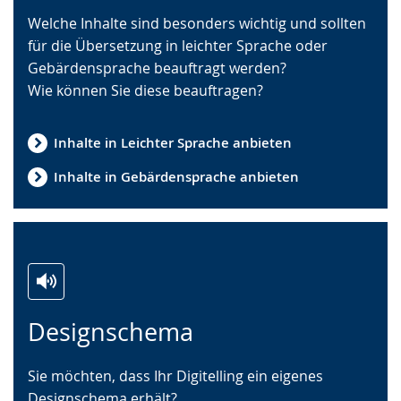
Sprache
Unterstützung.
in
Welche Inhalte sind besonders wichtig und sollten
wechseln.
Deutscher
für die Übersetzung in leichter Sprache oder
Gebärdensprache
Gebärdensprache beauftragt werden?
wird
Wie können Sie diese beauftragen?
angezeigt.
Inhalte in Leichter Sprache anbieten
Inhalte in Gebärdensprache anbieten
Zur
Aktiviere
Ein
Designschema
Leichten
Audio-
Video
Sprache
Unterstützung.
in
Sie möchten, dass Ihr Digitelling ein eigenes
wechseln.
Deutscher
Designschema erhält?
Gebärdensprache