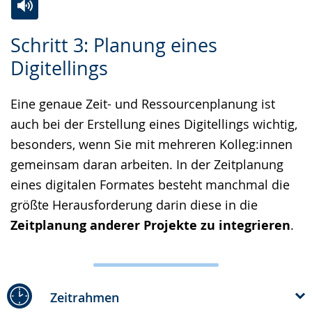
Zur
Aktiviere
Ein
Schritt 3: Planung eines
Leichten
Audio-
Video
Digitellings
Sprache
Unterstützung.
in
wechseln.
Deutscher
Eine genaue Zeit- und Ressourcenplanung ist
Gebärdensprache
auch bei der Erstellung eines Digitellings wichtig,
wird
besonders, wenn Sie mit mehreren Kolleg:innen
angezeigt.
gemeinsam daran arbeiten. In der Zeitplanung
eines digitalen Formates besteht manchmal die
größte Herausforderung darin diese in die
Zeitplanung anderer Projekte zu integrieren
.
Zeitrahmen