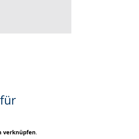
für
n verknüpfen
.