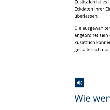
Zusätzlich ist es
angezeigt.
Eckdaten Ihrer Ei
überlassen.
Die ausgewählte
angeordnet sein 
Zusätzlich könne
gestalterisch no
Zur
Aktiviere
Ein
Wie wen
Leichten
Audio-
Video
Sprache
Unterstützung.
in