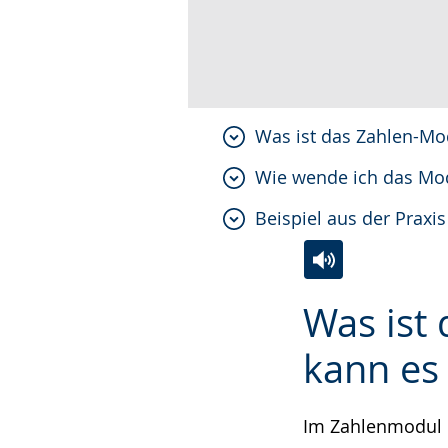
Was ist das Zahlen-Mo
Wie wende ich das Mo
Beispiel aus der Praxis
Zur
Aktiviere
Ein
Was ist
Leichten
Audio-
Video
Sprache
Unterstützung.
in
kann es
wechseln.
Deutscher
Gebärdensprach
Im Zahlenmodul
wird