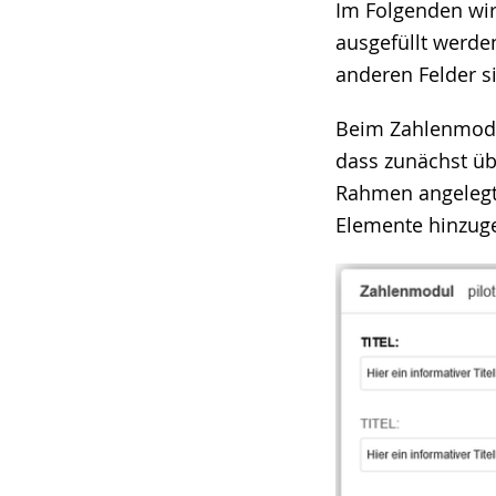
wechseln.
Deutscher
Im Folgenden wir
Gebärdensprach
ausgefüllt werde
wird
anderen Felder s
angezeigt.
Beim Zahlenmodu
dass zunächst üb
Rahmen angelegt 
Elemente hinzug