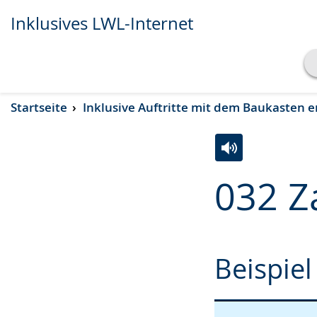
Inklusives LWL-Internet
Transkript anzeigen
Startseite
Inklusive Auftritte mit dem Baukasten e
Abspielen
Pausieren
Zur
Aktiviere
Ein
032 Z
Leichten
Audio-
Video
Sprache
Unterstützung.
in
wechseln.
Deutscher
Gebärdensprach
Beispiel
wird
angezeigt.