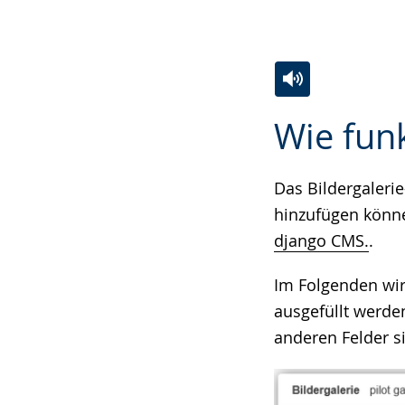
Zur
Aktiviere
Ein
Wie fun
Leichten
Audio-
Video
Sprache
Unterstützung.
in
wechseln.
Deutscher
Das Bildergaleri
Gebärdensprach
hinzufügen könn
wird
django CMS.
.
angezeigt.
Im Folgenden wir
ausgefüllt werde
anderen Felder s