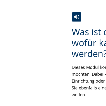
Zur
Aktiviere
Ein
Was ist
Leichten
Audio-
Video
Sprache
Unterstützung.
in
wofür k
wechseln.
Deutscher
werden
Gebärdensprach
wird
angezeigt.
Dieses Modul kön
möchten. Dabei k
Einrichtung oder
Sie ebenfalls ei
wollen.