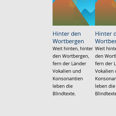
Hinter den
Hinter 
Wortbergen
Wortbe
Weit hinten, hinter
Weit hint
den Wortbergen,
den Wort
fern der Länder
fern der 
Vokalien und
Vokalien
Konsonantien
Konsonan
leben die
leben die
Blindtexte.
Blindtext