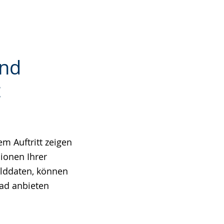
und
t
m Auftritt zeigen
ionen Ihrer
ilddaten, können
oad anbieten