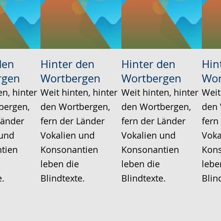
den
Hinter den
Hinter den
Hin
rgen
Wortbergen
Wortbergen
Wor
en, hinter
Weit hinten, hinter
Weit hinten, hinter
Weit
bergen,
den Wortbergen,
den Wortbergen,
den 
Länder
fern der Länder
fern der Länder
fern
 und
Vokalien und
Vokalien und
Voka
tien
Konsonantien
Konsonantien
Kon
leben die
leben die
lebe
e.
Blindtexte.
Blindtexte.
Blin