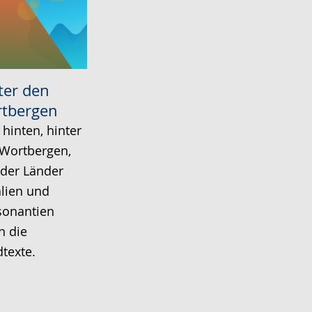
ter den
tbergen
 hinten, hinter
Wortbergen,
 der Länder
lien und
sonantien
n die
dtexte.