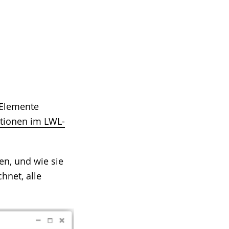
 Elemente
ktionen im LWL-
en, und wie sie
hnet, alle