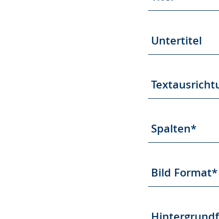
Untertitel
Textausricht
Spalten*
Bild Format*
Hintergrund