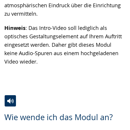
atmosphärischen Eindruck über die Einrichtung
zu vermitteln.
Hinweis
: Das Intro-Video soll lediglich als
optisches Gestaltungselement auf Ihrem Auftritt
eingesetzt werden. Daher gibt dieses Modul
keine Audio-Spuren aus einem hochgeladenen
Video wieder.
Zur
Aktiviere
Ein
Wie wende ich das Modul an?
Leichten
Audio-
Video
Sprache
Unterstützung.
in