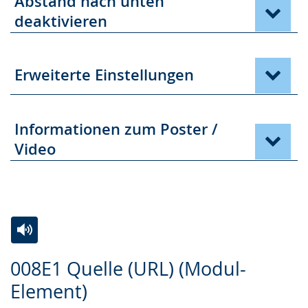
Abstand nach unten
deaktivieren
Erweiterte Einstellungen
Informationen zum Poster /
Video
Zur
Aktiviere
Ein
008E1 Quelle (URL) (Modul-
Leichten
Audio-
Video
Element)
Sprache
Unterstützung.
in