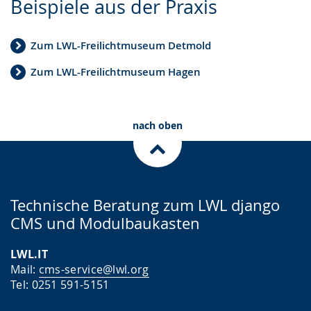
Beispiele aus der Praxis
Leichten
Audio-
Video
Sprache
Unterstützung.
in
Zum LWL-Freilichtmuseum Detmold
wechseln.
Deutscher
Gebärdensprache
Zum LWL-Freilichtmuseum Hagen
wird
angezeigt.
nach oben
Technische Beratung zum LWL django
CMS und Modulbaukasten
LWL.IT
Mail:
cms-service@lwl.org
Tel: 0251 591-5151