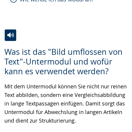
Zur
Aktiviere
Ein
Was ist das "Bild umflossen von
Leichten
Audio-
Video
Text"-Untermodul und wofür
Sprache
Unterstützung.
in
kann es verwendet werden?
wechseln.
Deutscher
Gebärdensprache
Mit dem Untermodul können Sie nicht nur reinen
wird
Text abbilden, sondern eine Vergleichsabbildung
angezeigt.
in lange Textpassagen einfügen. Damit sorgt das
Untermodul für Abwechslung in langen Artikeln
und dient zur Strukturierung.