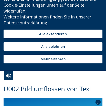
Cookie-Einstellungen unten auf der Seite
widerrufen.
Weitere Informationen finden Sie in unserer
Datenschutzerklärung
.
Alle akzeptieren
Alle ablehnen
Mehr erfahren
Zur
Aktiviere
Ein
U002 Bild umflossen von Text
Leichten
Audio-
Video
Sprache
Unterstützung.
in
wechseln.
Deutscher