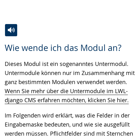
Zur
Aktiviere
Ein
Wie wende ich das Modul an?
Leichten
Audio-
Video
Sprache
Unterstützung.
in
Dieses Modul ist ein sogenanntes Untermodul.
wechseln.
Deutscher
Untermodule können nur im Zusammenhang mit
Gebärdensprache
ganz bestimmten Modulen verwendet werden.
wird
Wenn Sie mehr über die Untermodule im LWL-
angezeigt.
django CMS erfahren möchten, klicken Sie hier.
Im Folgenden wird erklärt, was die Felder in der
Eingabemaske bedeuten, und wie sie ausgefüllt
werden müssen. Pflichtfelder sind mit Sternchen