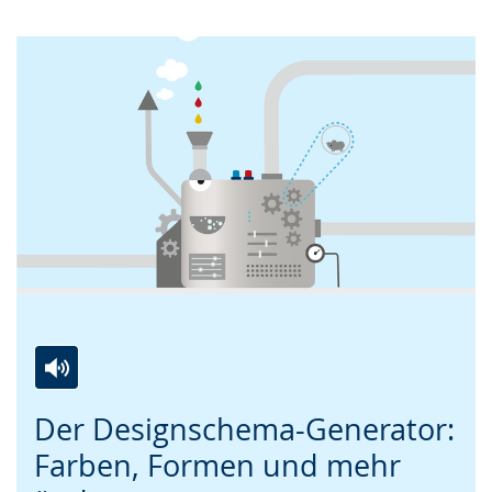
Zur
Aktiviere
Ein
Der Designschema-Generator:
Leichten
Audio-
Video
Sprache
Unterstützung.
in
Farben, Formen und mehr
wechseln.
Deutscher