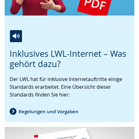
Zur
Aktiviere
Ein
Inklusives LWL-Internet – Was
Leichten
Audio-
Video
Sprache
Unterstützung.
in
gehört dazu?
wechseln.
Deutscher
Gebärdensprache
Der LWL hat für inklusive Internetauftritte einige
wird
Standards erarbeitet. Eine Übersicht dieser
angezeigt.
Standards finden Sie hier:
Regelungen und Vorgaben