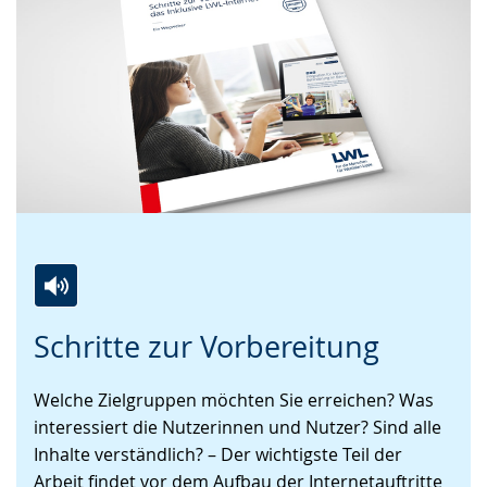
Zur
Aktiviere
Ein
Schritte zur Vorbereitung
Leichten
Audio-
Video
Sprache
Unterstützung.
in
Welche Zielgruppen möchten Sie erreichen? Was
wechseln.
Deutscher
interessiert die Nutzerinnen und Nutzer? Sind alle
Gebärdensprache
Inhalte verständlich? – Der wichtigste Teil der
wird
Arbeit findet vor dem Aufbau der Internetauftritte
angezeigt.