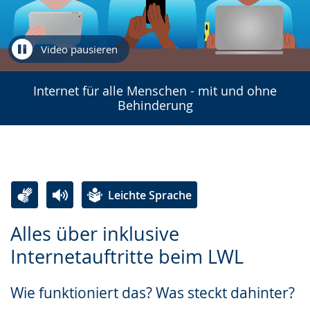
Video pausieren
Internet für alle Menschen - mit und ohne
Behinderung
Leichte Sprache
Zur
Aktiviere
Ein
Alles über inklusive
Leichten
Audio-
Video
Internetauftritte beim LWL
Sprache
Unterstützung.
in
wechseln.
Deutscher
Wie funktioniert das? Was steckt dahinter?
Gebärdensprache