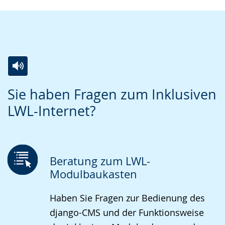
Zur
Aktiviere
Ein
Sie haben Fragen zum Inklusiven
Leichten
Audio-
Video
LWL-Internet?
Sprache
Unterstützung.
in
wechseln.
Deutscher
Gebärdensprache
wird
Beratung zum LWL-
angezeigt.
Modulbaukasten
Haben Sie Fragen zur Bedienung des
django-CMS und der Funktionsweise