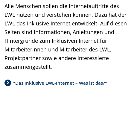
wird
Alle Menschen sollen die Internetauftritte des
angezeigt.
LWL nutzen und verstehen können. Dazu hat der
LWL das Inklusive Internet entwickelt. Auf diesen
Seiten sind Informationen, Anleitungen und
Hintergründe zum Inklusiven Internet für
Mitarbeiterinnen und Mitarbeiter des LWL,
Projektpartner sowie andere Interessierte
zusammengestellt.
"Das Inklusive LWL-Internet – Was ist das?"
Einstieg für LWL-Redakteurinnen und
Inklusive Module in der Übersicht
Redakteure
Häufig gestellte Fragen
Ihr Weg zum Inklusiven LWL-
Was ist Digitelling?
Internetauftritt