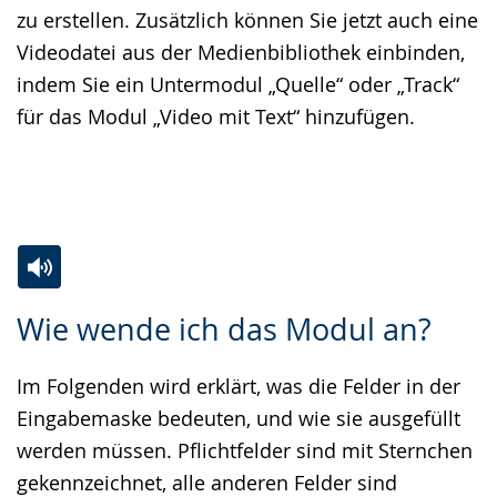
zu erstellen. Zusätzlich können Sie jetzt auch eine
Videodatei aus der Medienbibliothek einbinden,
indem Sie ein Untermodul „Quelle“ oder „Track“
für das Modul „Video mit Text“ hinzufügen.
Zur
Aktiviere
Ein
Wie wende ich das Modul an?
Leichten
Audio-
Video
Sprache
Unterstützung.
in
Im Folgenden wird erklärt, was die Felder in der
wechseln.
Deutscher
Eingabemaske bedeuten, und wie sie ausgefüllt
Gebärdensprache
werden müssen. Pflichtfelder sind mit Sternchen
wird
gekennzeichnet, alle anderen Felder sind