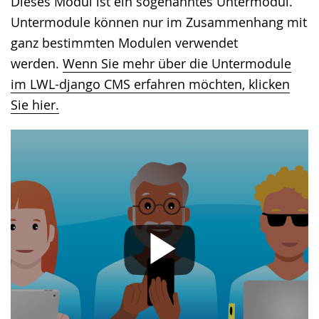
Dieses Modul ist ein sogenanntes Untermodul.
Gebärdensprache
Untermodule können nur im Zusammenhang mit
wird
ganz bestimmten Modulen verwendet
angezeigt.
werden.
Wenn Sie mehr über die Untermodule
im LWL-django CMS erfahren möchten, klicken
Sie hier.
Mit dem Abspielen des Videos akzeptieren
Sie die Datenschutzerklärung von
YouTube.
Mehr erfahren
Ich akzeptiere. Hinweis ausblenden
und YouTube-Videos in Zukunft
immer anzeigen.