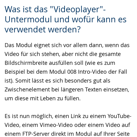
Zur
Aktiviere
Ein
Was ist das "Videoplayer"-
Leichten
Audio-
Video
Untermodul und wofür kann es
Sprache
Unterstützung.
in
verwendet werden?
wechseln.
Deutscher
Gebärdensprache
Das Modul eignet sich vor allem dann, wenn das
wird
Video für sich stehen, aber nicht die gesamte
angezeigt.
Bildschirmbreite ausfüllen soll (wie es zum
Beispiel bei dem Modul 008 Intro-Video der Fall
ist). Somit lässt es sich besonders gut als
Zwischenelement bei längeren Texten einsetzen,
um diese mit Leben zu füllen.
Es ist nun möglich, einen Link zu einem YouTube-
Video, einem Vimeo-Video oder einem Video auf
einem FTP-Server direkt im Modul auf Ihrer Seite