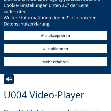
Cookie-Einstellungen unten auf der Seite
widerrufen.
Weitere Informationen finden Sie in unserer
Datenschutzerklärung
.
Alle akzeptieren
Alle ablehnen
Mehr erfahren
Zur
Aktiviere
Ein
U004 Video-Player
Leichten
Audio-
Video
Sprache
Unterstützung.
in
wechseln.
Deutscher