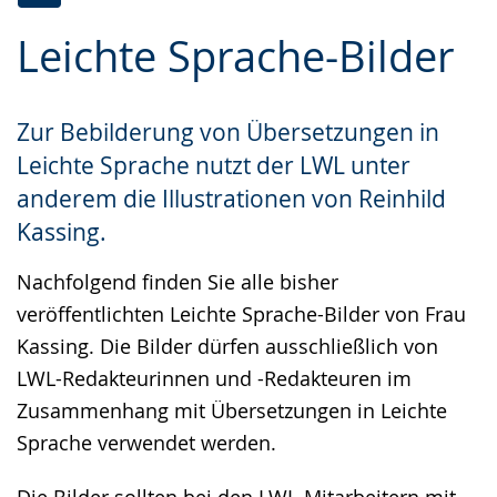
Zur
Aktiviere
Ein
Leichte Sprache-Bilder
Leichten
Audio-
Video
Sprache
Unterstützung.
in
wechseln.
Deutscher
Zur Bebilderung von Übersetzungen in
Gebärdensprache
Leichte Sprache nutzt der LWL unter
wird
anderem die Illustrationen von Reinhild
angezeigt.
Kassing.
Nachfolgend finden Sie alle bisher
veröffentlichten Leichte Sprache-Bilder von Frau
Kassing. Die Bilder dürfen ausschließlich von
LWL-Redakteurinnen und -Redakteuren im
Zusammenhang mit Übersetzungen in Leichte
Sprache verwendet werden.