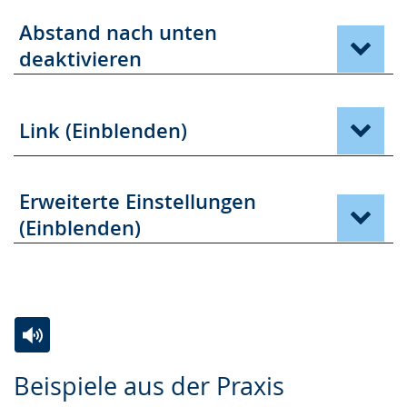
Abstand nach unten
deaktivieren
Link (Einblenden)
Erweiterte Einstellungen
(Einblenden)
Zur
Aktiviere
Ein
Beispiele aus der Praxis
Leichten
Audio-
Video