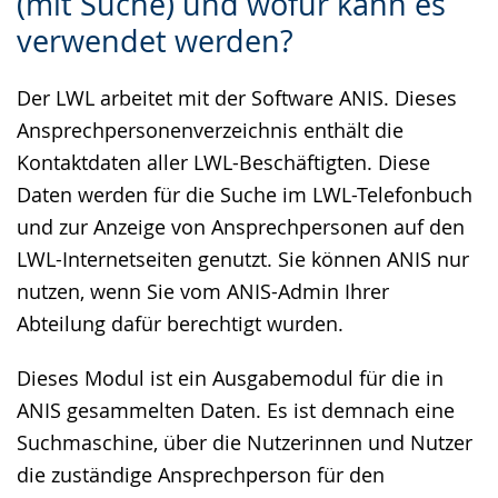
(mit Suche) und wofür kann es
Sprache
Unterstützung.
in
verwendet werden?
wechseln.
Deutscher
Gebärdensprache
Der LWL arbeitet mit der Software ANIS. Dieses
wird
Ansprechpersonenverzeichnis enthält die
angezeigt.
Kontaktdaten aller LWL-Beschäftigten. Diese
Daten werden für die Suche im LWL-Telefonbuch
und zur Anzeige von Ansprechpersonen auf den
LWL-Internetseiten genutzt. Sie können ANIS nur
nutzen, wenn Sie vom ANIS-Admin Ihrer
Abteilung dafür berechtigt wurden.
Dieses Modul ist ein Ausgabemodul für die in
ANIS gesammelten Daten. Es ist demnach eine
Suchmaschine, über die Nutzerinnen und Nutzer
die zuständige Ansprechperson für den