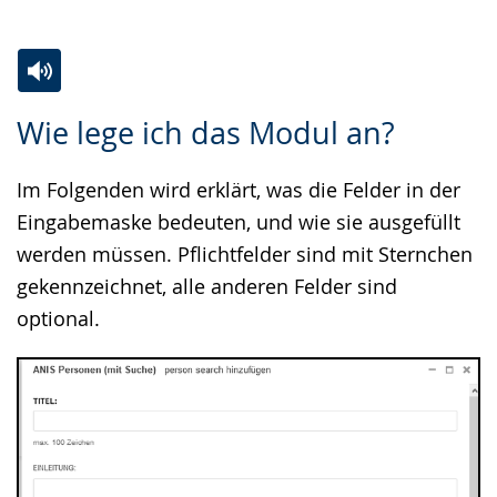
Zur
Aktiviere
Ein
Wie lege ich das Modul an?
Leichten
Audio-
Video
Sprache
Unterstützung.
in
Im Folgenden wird erklärt, was die Felder in der
wechseln.
Deutscher
Eingabemaske bedeuten, und wie sie ausgefüllt
Gebärdensprache
werden müssen. Pflichtfelder sind mit Sternchen
wird
gekennzeichnet, alle anderen Felder sind
angezeigt.
optional.