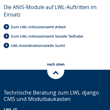
Sprache
Unterstützung.
in
Die ANIS-Module auf LWL-Auftritten im
wechseln.
Deutscher
Einsatz
Gebärdensprache
wird
Zum LWL-Inklusionsamt Arbeit
angezeigt.
Zum LWL-Inklusionsamt Soziale Teilhabe
LWL-Koordinationsstelle Sucht
nach oben
Technische Beratung zum LWL django
CMS und Modulbaukasten
LWL.IT