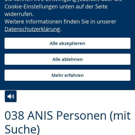
Cookie-Einstellungen unten auf der Seite
widerrufen.
Weitere Informationen finden Sie in unserer
Datenschutzerklärung
.
Alle akzeptieren
Alle ablehnen
Mehr erfahren
Zur
Aktiviere
Ein
038 ANIS Personen (mit
Leichten
Audio-
Video
Sprache
Unterstützung.
in
Suche)
wechseln.
Deutscher