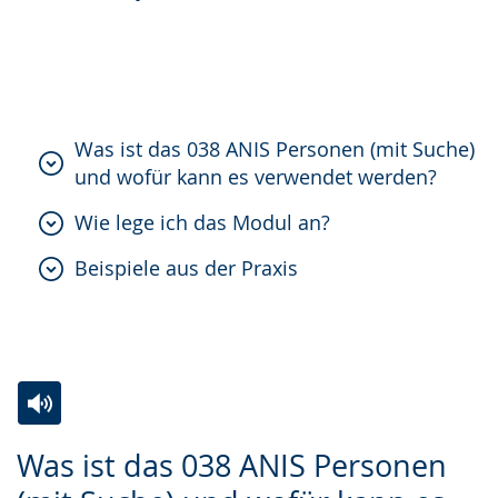
Gebärdensprache
wird
angezeigt.
Was ist das 038 ANIS Personen (mit Suche)
und wofür kann es verwendet werden?
Wie lege ich das Modul an?
Beispiele aus der Praxis
Zur
Aktiviere
Ein
Was ist das 038 ANIS Personen
Leichten
Audio-
Video