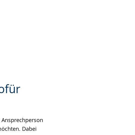
ofür
de Ansprechperson
möchten. Dabei