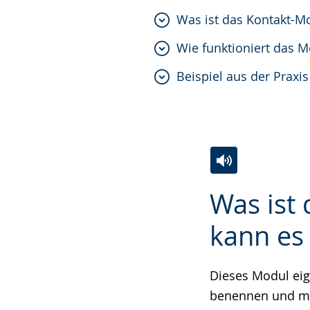
Was ist das Kontakt-M
Wie funktioniert das 
Beispiel aus der Praxis
Zur
Aktiviere
Ein
Was ist
Leichten
Audio-
Video
Sprache
Unterstützung.
in
kann es
wechseln.
Deutscher
Gebärdensprach
Dieses Modul eig
wird
benennen und mö
angezeigt.