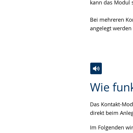
kann das Modul s
Bei mehreren Kon
angelegt werden 
Zur
Aktiviere
Ein
Wie fun
Leichten
Audio-
Video
Sprache
Unterstützung.
in
wechseln.
Deutscher
Das Kontakt-Modul
Gebärdensprach
direkt beim Anle
wird
Im Folgenden wir
angezeigt.