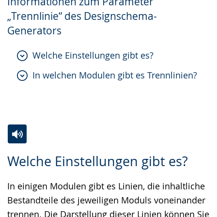
Informationen zum Parameter
Gebärdensprache
„Trennlinie“ des Designschema-
wird
Generators
angezeigt.
Welche Einstellungen gibt es?
In welchen Modulen gibt es Trennlinien?
Zur
Aktiviere
Ein
Welche Einstellungen gibt es?
Leichten
Audio-
Video
Sprache
Unterstützung.
in
In einigen Modulen gibt es Linien, die inhaltliche
wechseln.
Deutscher
Bestandteile des jeweiligen Moduls voneinander
Gebärdensprache
trennen. Die Darstellung dieser Linien können Sie