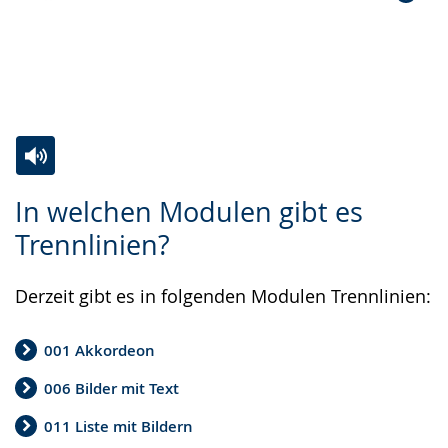
Zur
Aktiviere
Ein
In welchen Modulen gibt es
Leichten
Audio-
Video
Trennlinien?
Sprache
Unterstützung.
in
wechseln.
Deutscher
Derzeit gibt es in folgenden Modulen Trennlinien:
Gebärdensprache
wird
001 Akkordeon
angezeigt.
006 Bilder mit Text
011 Liste mit Bildern