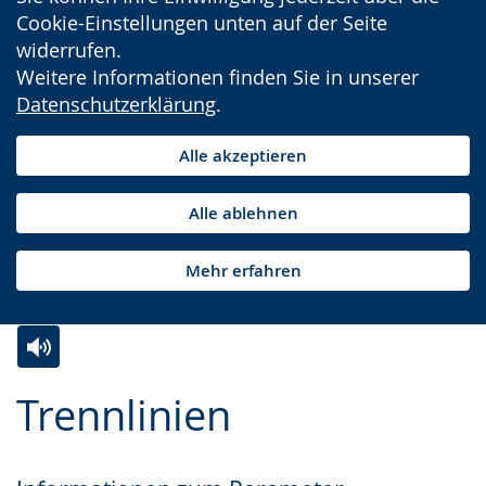
Cookie-Einstellungen unten auf der Seite
widerrufen.
Weitere Informationen finden Sie in unserer
Datenschutzerklärung
.
Alle akzeptieren
Alle ablehnen
Mehr erfahren
Zur
Aktiviere
Ein
Trennlinien
Leichten
Audio-
Video
Sprache
Unterstützung.
in
wechseln.
Deutscher