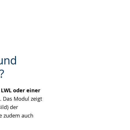
 und
?
 LWL oder einer
n. Das Modul zeigt
ild) der
Sie zudem auch