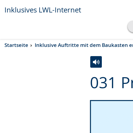
Inklusives LWL-Internet
Transkript anzeigen
Startseite
Inklusive Auftritte mit dem Baukasten e
Abspielen
Pausieren
Zur
Aktiviere
Ein
031 P
Leichten
Audio-
Video
Sprache
Unterstützung.
in
wechseln.
Deutscher
Gebärdensprach
wird
angezeigt.