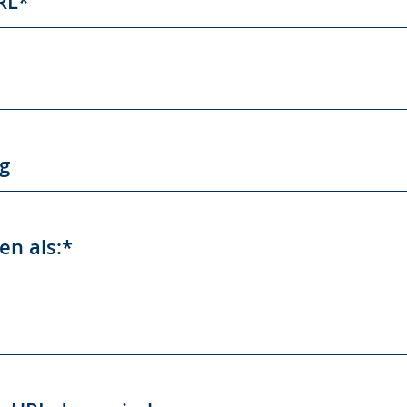
RL*
g
en als:*