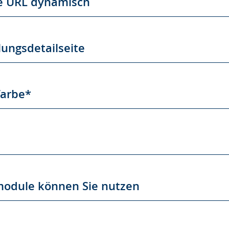
ie URL dynamisch
lungsdetailseite
farbe*
module können Sie nutzen