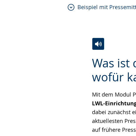
Beispiel mit Pressemit
Zur
Aktiviere
Ein
Was ist
Leichten
Audio-
Video
Sprache
Unterstützung.
in
wofür k
wechseln.
Deutscher
Gebärdensprach
Mit dem Modul P
wird
LWL-Einrichtun
angezeigt.
dabei zunächst ei
aktuellesten Pre
auf frühere Pres