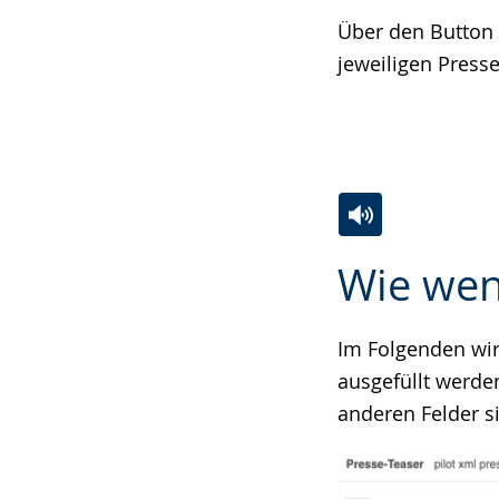
Über den Button 
jeweiligen Presse
Zur
Aktiviere
Ein
Wie wen
Leichten
Audio-
Video
Sprache
Unterstützung.
in
wechseln.
Deutscher
Im Folgenden wir
Gebärdensprach
ausgefüllt werde
wird
anderen Felder s
angezeigt.