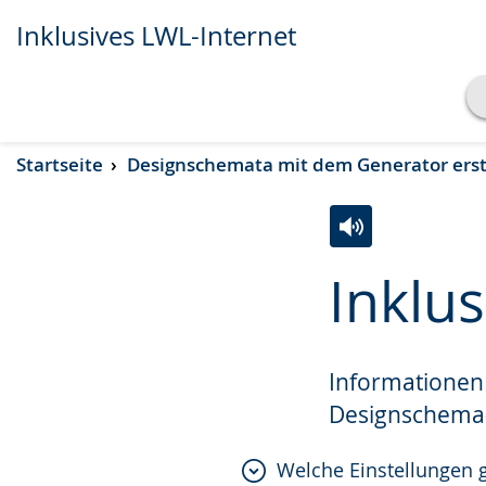
Inklusives LWL-Internet
Transkript anzeigen
Startseite
Designschemata mit dem Generator erst
Abspielen
Pausieren
Zur
Aktiviere
Ein
Inklu
Leichten
Audio-
Video
Sprache
Unterstützung.
in
wechseln.
Deutscher
Informationen 
Gebärdensprach
Designschema
wird
angezeigt.
Welche Einstellungen g