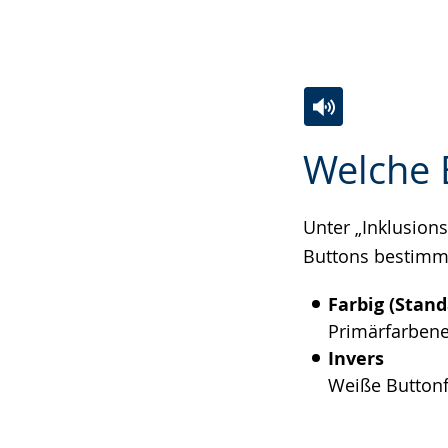
Zur
Aktiviere
Ein
Welche E
Leichten
Audio-
Video
Sprache
Unterstützung.
in
wechseln.
Deutscher
Unter „Inklusion
Gebärdensprach
Buttons bestimm
wird
Farbig (Stand
angezeigt.
Primärfarbene
Invers
Weiße Buttonf