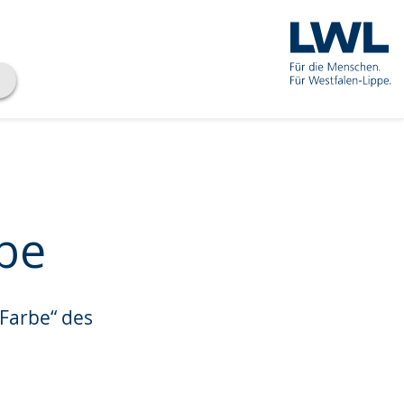
rbe
 Farbe“ des