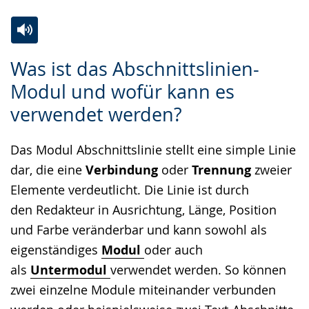
Zur
Aktiviere
Ein
Was ist das Abschnittslinien-
Leichten
Audio-
Video
Modul und wofür kann es
Sprache
Unterstützung.
in
verwendet werden?
wechseln.
Deutscher
Gebärdensprache
Das Modul Abschnittslinie stellt eine simple Linie
wird
dar, die eine
Verbindung
oder
Trennung
zweier
angezeigt.
Elemente verdeutlicht. Die Linie ist durch
den Redakteur in Ausrichtung, Länge, Position
und Farbe veränderbar und kann sowohl als
eigenständiges
Modul
oder auch
als
Untermodul
verwendet werden. So können
zwei einzelne Module miteinander verbunden