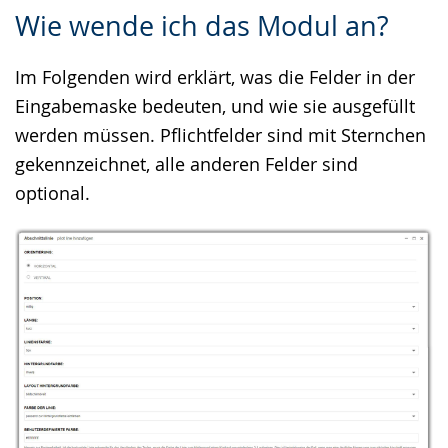
Zur
Aktiviere
Ein
Wie wende ich das Modul an?
Leichten
Audio-
Video
Sprache
Unterstützung.
in
Im Folgenden wird erklärt, was die Felder in der
wechseln.
Deutscher
Eingabemaske bedeuten, und wie sie ausgefüllt
Gebärdensprache
werden müssen. Pflichtfelder sind mit Sternchen
wird
gekennzeichnet, alle anderen Felder sind
angezeigt.
optional.