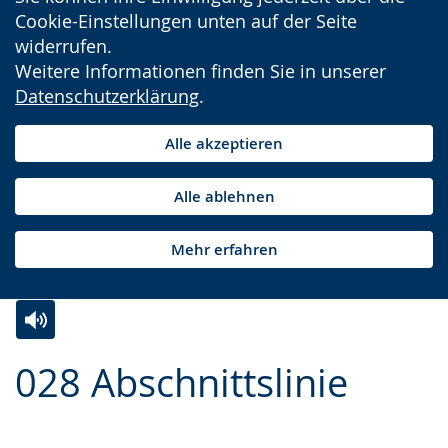
Cookie-Einstellungen unten auf der Seite
widerrufen.
Weitere Informationen finden Sie in unserer
Datenschutzerklärung
.
Alle akzeptieren
Alle ablehnen
Mehr erfahren
Zur
Aktiviere
Ein
028 Abschnittslinie
Leichten
Audio-
Video
Sprache
Unterstützung.
in
wechseln.
Deutscher