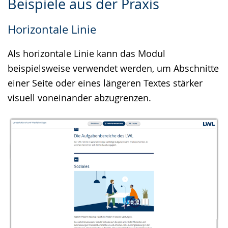
Beispiele aus der Praxis
Leichten
Audio-
Video
Sprache
Unterstützung.
in
Horizontale Linie
wechseln.
Deutscher
Gebärdensprache
Als horizontale Linie kann das Modul
wird
beispielsweise verwendet werden, um Abschnitte
angezeigt.
einer Seite oder eines längeren Textes stärker
visuell voneinander abzugrenzen.