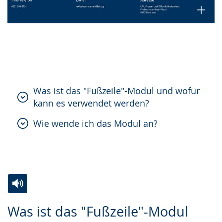
Gebärdensprache
wird
angezeigt.
Was ist das "Fußzeile"-Modul und wofür
kann es verwendet werden?
Wie wende ich das Modul an?
Zur
Aktiviere
Ein
Was ist das "Fußzeile"-Modul
Leichten
Audio-
Video