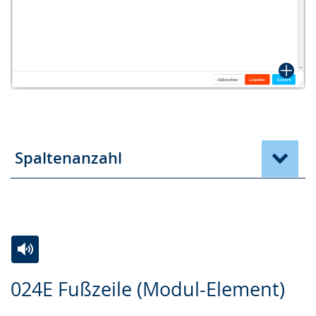
Spaltenanzahl
Zur
Aktiviere
Ein
024E Fußzeile (Modul-Element)
Leichten
Audio-
Video
Sprache
Unterstützung.
in