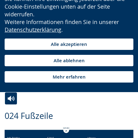
Cookie-Einstellungen unten auf der Seite
widerrufen.
Weitere Informationen finden Sie in unserer
Datenschutzerklärung
.
Alle akzeptieren
Alle ablehnen
Mehr erfahren
Zur
Aktiviere
Ein
024 Fußzeile
Leichten
Audio-
Video
Sprache
Unterstützung.
in
wechseln.
Deutscher