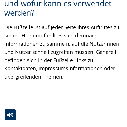
und wofür kann es verwendet
Sprache
Unterstützung.
in
werden?
wechseln.
Deutscher
Gebärdensprache
Die Fußzeile ist auf jeder Seite Ihres Auftrittes zu
wird
sehen. Hier empfiehlt es sich demnach
angezeigt.
Informationen zu sammeln, auf die Nutzerinnen
und Nutzer schnell zugreifen müssen. Generell
befinden sich in der Fußzeile Links zu
Kontaktdaten, Impressumsinformationen oder
übergreifenden Themen.
Zur
Aktiviere
Ein