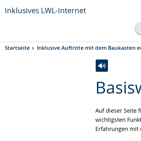
Inklusives LWL-Internet
Transkript anzeigen
Startseite
Inklusive Auftritte mit dem Baukasten e
Abspielen
Pausieren
Zur
Aktiviere
Ein
Basis
Leichten
Audio-
Video
Sprache
Unterstützung.
in
wechseln.
Deutscher
Auf dieser Seite
Gebärdensprach
wichtigsten Funk
wird
Erfahrungen mit 
angezeigt.