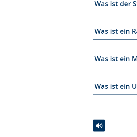
Was ist der 
Was ist ein
Was ist ein 
Was ist ein 
Zur
Aktiviere
Ein