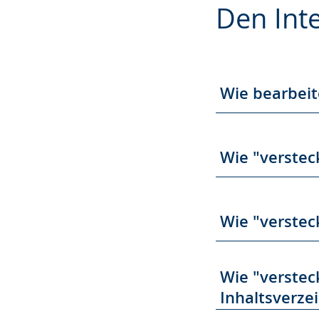
Den Inte
Leichten
Audio-
Video
Sprache
Unterstützung.
in
wechseln.
Deutscher
Gebärdensprach
Wie bearbeit
wird
angezeigt.
Wie "verstec
Wie "versteck
Wie "verstec
Inhaltsverze