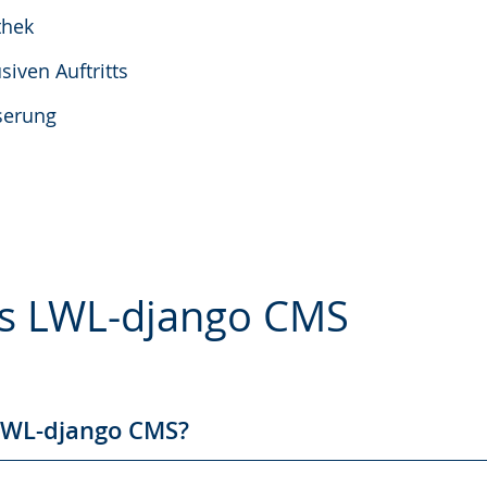
thek
siven Auftritts
serung
s LWL-django CMS
e
 LWL-django CMS?