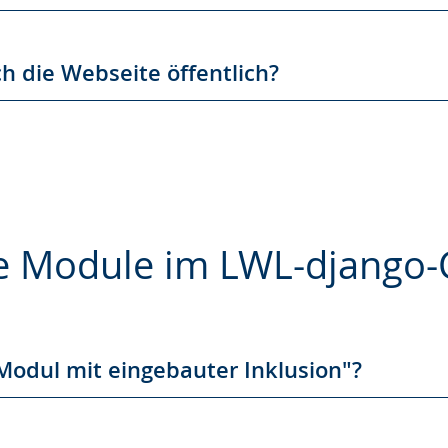
h die Webseite öffentlich?
ve Module im LWL-django
e
"Modul mit eingebauter Inklusion"?