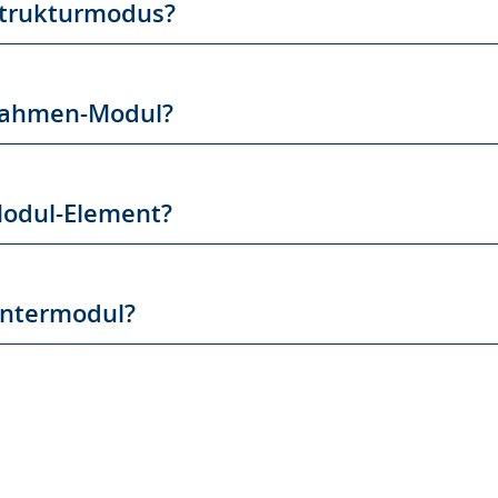
Strukturmodus?
 Rahmen-Modul?
Modul-Element?
Untermodul?