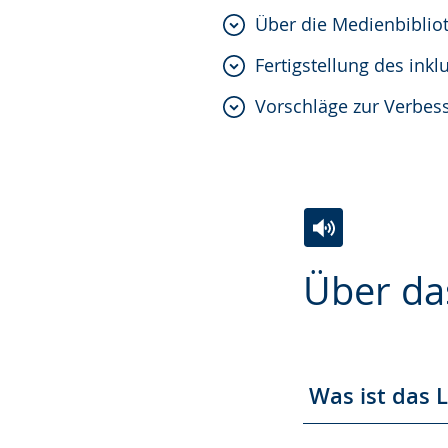
Über die Medienbiblio
Fertigstellung des inklu
Vorschläge zur Verbes
Zur
Aktiviere
Ein
Über da
Leichten
Audio-
Video
Sprache
Unterstützung.
in
wechseln.
Deutscher
Gebärdensprach
Was ist das
wird
angezeigt.