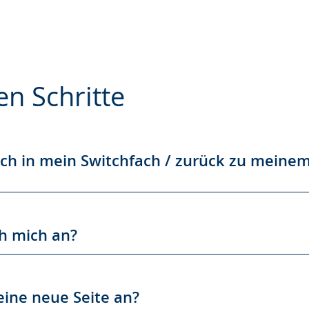
en Schritte
e
h in mein Switchfach / zurück zu meinem
h mich an?
eine neue Seite an?