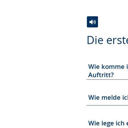
Zur
Aktiviere
Ein
Die erst
Leichten
Audio-
Video
Sprache
Unterstützung.
in
wechseln.
Deutscher
Gebärdensprach
Wie komme ic
wird
Auftritt?
angezeigt.
Wie melde ic
Wie lege ich 