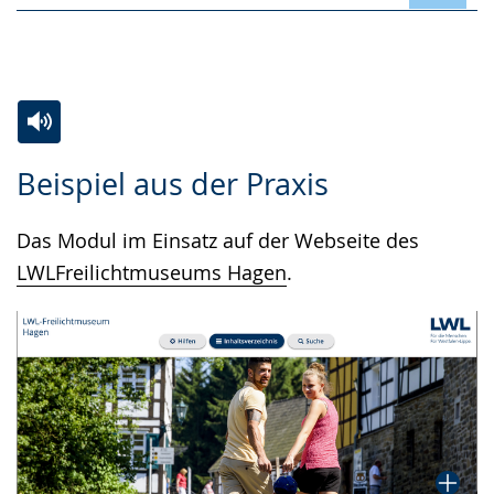
Zur
Aktiviere
Ein
Beispiel aus der Praxis
Leichten
Audio-
Video
Sprache
Unterstützung.
in
Das Modul im Einsatz auf der Webseite des
wechseln.
Deutscher
LWLFreilichtmuseums Hagen
.
Gebärdensprache
wird
angezeigt.