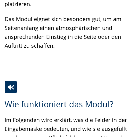
platzieren.
Das Modul eignet sich besonders gut, um am
Seitenanfang einen atmosphärischen und
ansprechenden Einstieg in die Seite oder den
Auftritt zu schaffen.
Zur
Aktiviere
Ein
Wie funktioniert das Modul?
Leichten
Audio-
Video
Sprache
Unterstützung.
in
Im Folgenden wird erklärt, was die Felder in der
wechseln.
Deutscher
Eingabemaske bedeuten, und wie sie ausgefüllt
Gebärdensprache