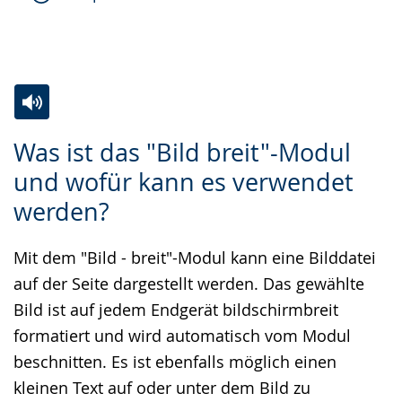
Zur
Aktiviere
Ein
Was ist das "Bild breit"-Modul
Leichten
Audio-
Video
und wofür kann es verwendet
Sprache
Unterstützung.
in
werden?
wechseln.
Deutscher
Gebärdensprache
Mit dem "Bild - breit"-Modul kann eine Bilddatei
wird
auf der Seite dargestellt werden. Das gewählte
angezeigt.
Bild ist auf jedem Endgerät bildschirmbreit
formatiert und wird automatisch vom Modul
beschnitten. Es ist ebenfalls möglich einen
kleinen Text auf oder unter dem Bild zu