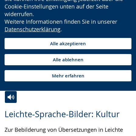
Cookie-Einstellungen unten auf der Seite
widerrufen.
Weitere Informationen finden Sie in unserer
Datenschutzerklärung
.
Alle akzeptieren
Alle ablehnen
Mehr erfahren
Zur
Aktiviere
Ein
Leichte-Sprache-Bilder: Kultur
Leichten
Audio-
Video
Sprache
Unterstützung.
in
Zur Bebilderung von Übersetzungen in Leichte
wechseln.
Deutscher