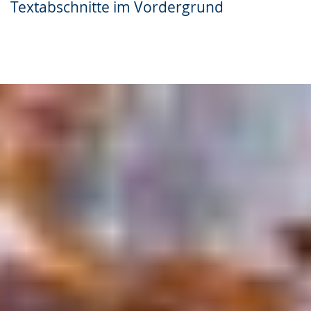
Textabschnitte im Vordergrund
Gebärdensprache
wird
angezeigt.