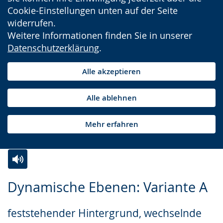
Cookie-Einstellungen unten auf der Seite
widerrufen.
Weitere Informationen finden Sie in unserer
Datenschutzerklärung
.
Alle akzeptieren
Alle ablehnen
Mehr erfahren
Zur
Aktiviere
Ein
Dynamische Ebenen: Variante A
Leichten
Audio-
Video
Sprache
Unterstützung.
in
feststehender Hintergrund, wechselnde
wechseln.
Deutscher