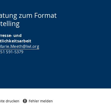
atung zum Format
telling
resse- und
tlichkeitsarbeit
Marie.Meeth@lwl.org
251 591-5379
ite drucken
Fehler melden