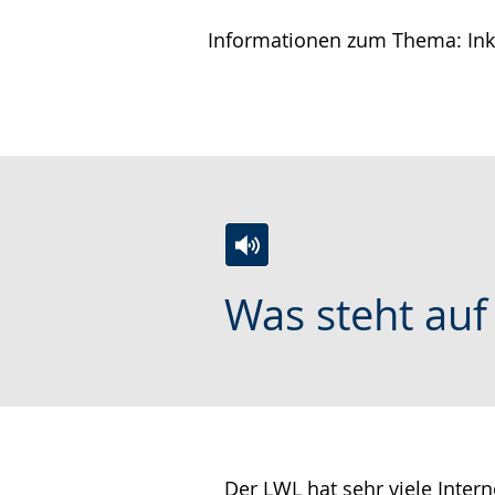
wird
Informationen zum Thema: Inkl
angezeigt.
Zur
Aktiviere
Ein
Was steht auf 
Leichten
Audio-
Video
Sprache
Unterstützung.
in
wechseln.
Deutscher
Gebärdensprache
wird
angezeigt.
Der LWL hat sehr viele Intern