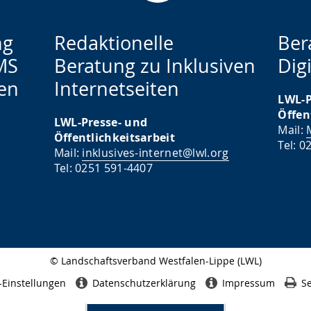
ng
Redaktionelle
Ber
MS
Beratung zu Inklusiven
Digi
en
Internetseiten
LWL-P
Öffen
LWL-Presse- und
Mail:
Öffentlichkeitsarbeit
Tel: 0
Mail:
inklusives-internet@lwl.org
Tel: 0251 591-4407
© Landschaftsverband Westfalen-Lippe (LWL)
Seitenabschluss
-Einstellungen
Datenschutzerklärung
Impressum
Se