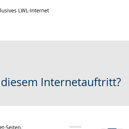
usives LWL-Internet
diesem Internetauftritt?
et-Seiten.