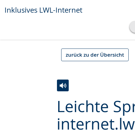
Inklusives LWL-Internet
Transkript anzeigen
Abspielen
Pausieren
zurück zu der Übersicht
Zur
Aktiviere
Ein
Leichte Sp
Leichten
Audio-
Video
Sprache
Unterstützung.
in
internet.lw
wechseln.
Deutscher
Gebärdensprache