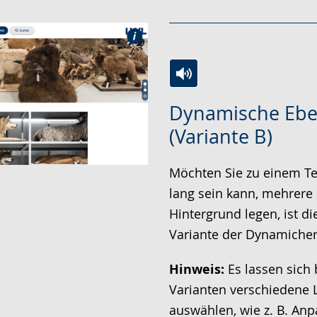
Zur
Aktiviere
Ein
Dynamische Eb
Leichten
Audio-
Video
(Variante B)
Sprache
Unterstützung.
in
wechseln.
Deutscher
Möchten Sie zu einem Tex
Gebärdensprache
lang sein kann, mehrere 
wird
Hintergrund legen, ist di
angezeigt.
Variante der Dynamiche
Hinweis:
Es lassen sich 
Varianten verschiedene 
auswählen, wie z. B. An