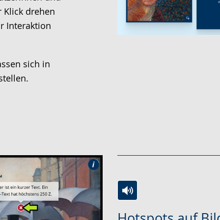
 Klick drehen
r Interaktion
ssen sich in
tellen.
Zur
Aktiviere
Ein
Hotspots auf Bil