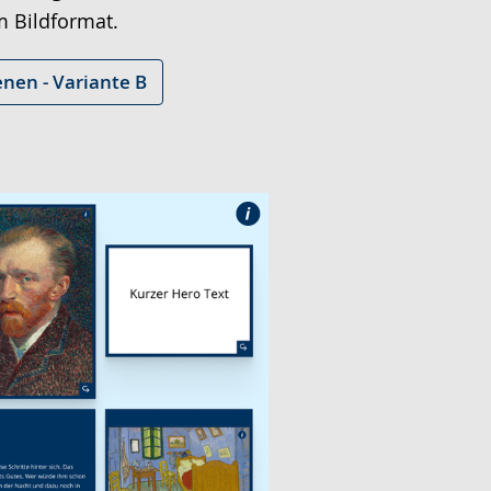
m Bildformat.
nen - Variante B