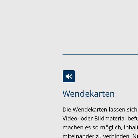
Zur
Aktiviere
Ein
Wendekarten
Leichten
Audio-
Video
Sprache
Unterstützung.
in
Die Wendekarten lassen sich 
wechseln.
Deutscher
Video- oder Bildmaterial bef
Gebärdensprache
machen es so möglich, Inhalt
wird
miteinander zu verbinden. N