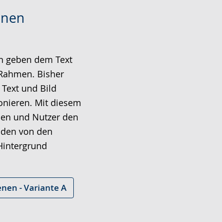
enen
 geben dem Text
Rahmen. Bisher
 Text und Bild
onieren. Mit diesem
en und Nutzer den
r den von den
Hintergrund
nen - Variante A