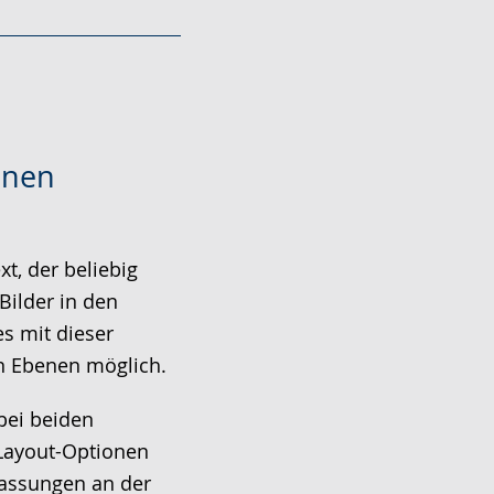
enen
t, der beliebig
Bilder in den
es mit dieser
n Ebenen möglich.
bei beiden
Layout-Optionen
passungen an der