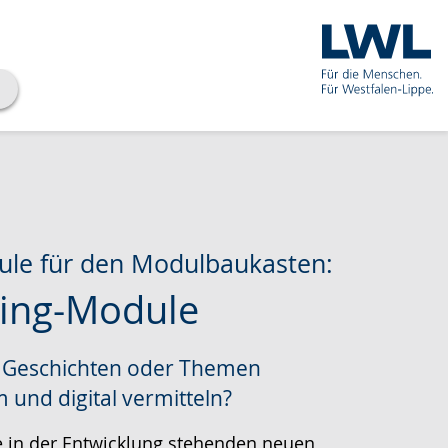
le für den Modulbaukasten:
lling-Module
che
 Geschichten oder Themen
 und digital vermitteln?
e in der Entwicklung stehenden neuen