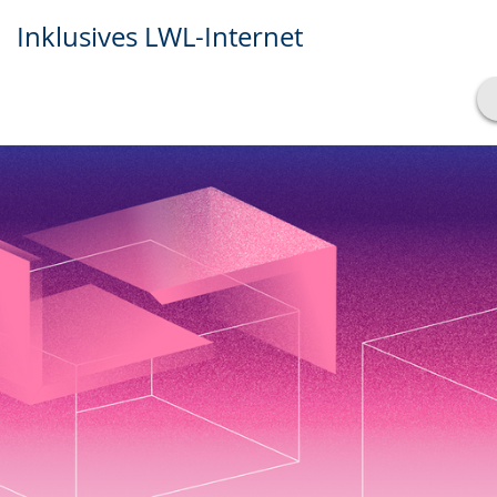
Inklusives LWL-Internet
Transkript anzeigen
Abspielen
Pausieren