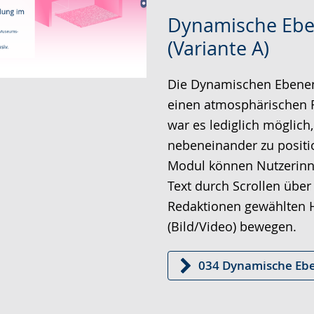
Zur
Aktiviere
Ein
Dynamische Eb
Leichten
Audio-
Video
(Variante A)
Sprache
Unterstützung.
in
wechseln.
Deutscher
Die
Dynamischen Ebenen
Gebärdensprache
einen atmosphärischen 
wird
war es lediglich möglich,
angezeigt.
nebeneinander zu positi
Modul können Nutzerinn
Text durch Scrollen übe
Redaktionen gewählten 
(Bild/Video) bewegen.
034 Dynamische Ebe