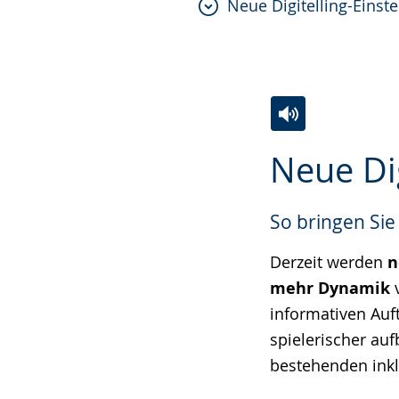
Neue Digitelling-Einst
Zur
Aktiviere
Ein
Neue Di
Leichten
Audio-
Video
Sprache
Unterstützung.
in
So bringen Sie
wechseln.
Deutscher
Gebärdensprach
Derzeit werden
n
wird
mehr Dynamik
v
angezeigt.
informativen Auf
spielerischer au
bestehenden inkl