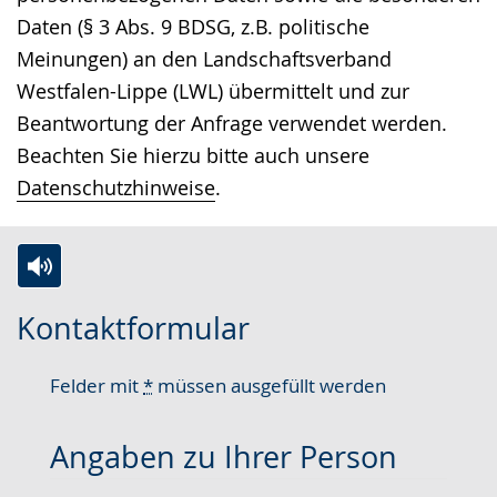
Daten (§ 3 Abs. 9 BDSG, z.B. politische
Meinungen) an den Landschaftsverband
Westfalen-Lippe (LWL) übermittelt und zur
Beantwortung der Anfrage verwendet werden.
Beachten Sie hierzu bitte auch unsere
Datenschutzhinweise
.
Zur
Aktiviere
Ein
Kontaktformular
Leichten
Audio-
Video
Sprache
Unterstützung.
in
Felder mit
*
müssen ausgefüllt werden
wechseln.
Deutscher
Gebärdensprache
Angaben zu Ihrer Person
wird
angezeigt.