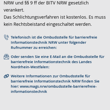
NRW und §§ 9 ff der BITV NRW gesetzlich
r
o
t
verankert.
a
-
s
Das Schlichtungsverfahren ist kostenlos. Es muss
c
U
c
kein Rechtsbeistand eingeschaltet werden.
h
n
h
e
t
e
Telefonisch ist die Ombudsstelle für barrierefreie
w
e
r
Informationstechnik NRW unter folgender
e
r
G
Rufnummer zu erreichen:
c
s
e
Oder senden Sie eine E-Mail an die Ombudsstelle für
h
t
b
barrierefreie Informationstechnik des Landes
Nordrhein-Westfalen:
s
ü
ä
e
t
r
Weitere Informationen zur Ombudsstelle für
barrierefreie Informationstechnik NRW finden Sie
l
z
d
hier: www.mags.nrw/ombudsstelle-barrierefreie-
n
u
e
informationstechnik
.
n
n
g
s