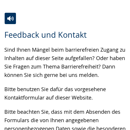
Zur
Aktiviere
Ein
Feedback und Kontakt
Leichten
Audio-
Video
Sprache
Unterstützung.
in
Sind Ihnen Mängel beim barrierefreien Zugang zu
wechseln.
Deutscher
Inhalten auf dieser Seite aufgefallen? Oder haben
Gebärdensprache
Sie Fragen zum Thema Barrierefreiheit? Dann
wird
können Sie sich gerne bei uns melden.
angezeigt.
Bitte benutzen Sie dafür das vorgesehene
Kontaktformular auf dieser Website.
Bitte beachten Sie, dass mit dem Absenden des
Formulars die von Ihnen angegebenen
personenbezogenen Daten sowie die besonderen