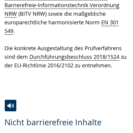
Barrierefreie-Informationstechnik Verordnung
NRW
(BITV NRW) sowie die maßgebliche
europarechtliche harmonisierte Norm
EN 301
549
.
Die konkrete Ausgestaltung des Prüfverfahrens
sind dem
Durchführungsbeschluss 2018/1524
zu
der EU-Richtlinie 2016/2102 zu entnehmen.
Zur
Aktiviere
Ein
Nicht barrierefreie Inhalte
Leichten
Audio-
Video
Sprache
Unterstützung.
in