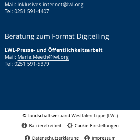
Mail:
inklusives-internet@lwl.org
i
Tel: 0251 591-4407
g
t
.
Beratung zum Format Digitelling
LWL-Presse- und Öffentlichkeitsarbeit
Mail:
Marie.Meeth@lwl.org
Tel: 0251 591-5379
© Landschaftsverband Westfalen-Lippe (LWL)
Seitenabschluss
Barrierefreiheit
Cookie-Einstellungen
Datenschutzerklärung
Impressum