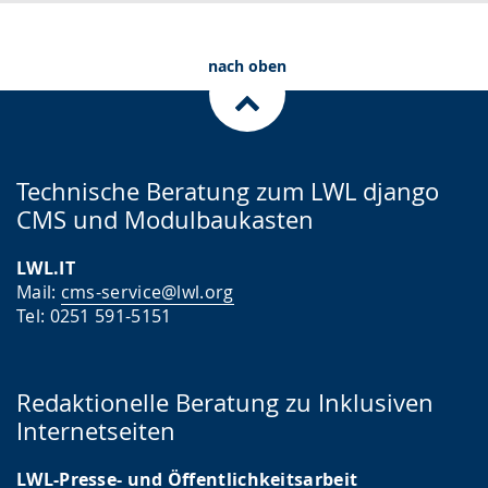
.
p
r
nach oben
a
c
h
e
Technische Beratung zum LWL django
w
CMS und Modulbaukasten
i
r
LWL.IT
d
Mail:
cms-service@lwl.org
Tel: 0251 591-5151
a
n
g
Redaktionelle Beratung zu Inklusiven
e
Internetseiten
z
LWL-Presse- und Öffentlichkeitsarbeit
e