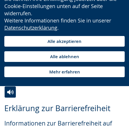
Cookie-Einstellungen unten auf der Seite
widerrufen.
Weitere Informationen finden Sie in unserer
Datenschutzerklärung
.
Alle akzeptieren
Alle ablehnen
Mehr erfahren
Zur
Aktiviere
Ein
Erklärung zur Barrierefreiheit
Leichten
Audio-
Video
Sprache
Unterstützung.
in
Informationen zur Barrierefreiheit auf
wechseln.
Deutscher