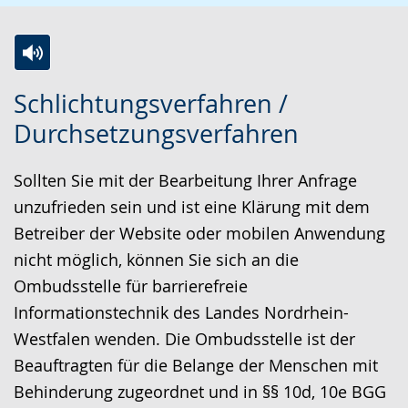
Z
A
E
Schlichtungsverfahren /
u
k
i
Durchsetzungsverfahren
r
t
n
L
i
V
Sollten Sie mit der Bearbeitung Ihrer Anfrage
e
v
i
unzufrieden sein und ist eine Klärung mit dem
i
i
d
Betreiber der Website oder mobilen Anwendung
c
e
e
nicht möglich, können Sie sich an die
h
r
o
Ombudsstelle für barrierefreie
t
e
i
Informationstechnik des Landes Nordrhein-
e
A
n
Westfalen wenden. Die Ombudsstelle ist der
n
u
D
Beauftragten für die Belange der Menschen mit
S
d
e
Behinderung zugeordnet und in §§ 10d, 10e BGG
p
i
u