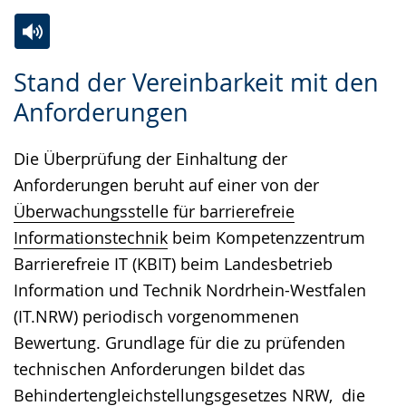
Zur
Aktiviere
Ein
Stand der Vereinbarkeit mit den
Leichten
Audio-
Video
Anforderungen
Sprache
Unterstützung.
in
wechseln.
Deutscher
Die Überprüfung der Einhaltung der
Gebärdensprache
Anforderungen beruht auf einer von der
wird
Überwachungsstelle für barrierefreie
angezeigt.
Informationstechnik
beim Kompetenzzentrum
Barrierefreie IT (KBIT) beim Landesbetrieb
Information und Technik Nordrhein-Westfalen
(IT.NRW) periodisch vorgenommenen
Bewertung. Grundlage für die zu prüfenden
technischen Anforderungen bildet das
Behindertengleichstellungsgesetzes NRW
, die