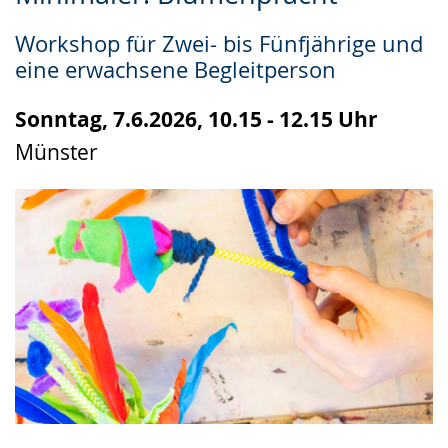
Leichten
Audio-
Video
Sprache
Unterstützung.
in
Workshop für Zwei- bis Fünfjährige und
wechseln.
Deutscher
eine erwachsene Begleitperson
Gebärdensprache
wird
Sonntag, 7.6.2026, 10.15 - 12.15 Uhr
angezeigt.
Münster