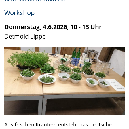
Leichten
Audio-
Video
Sprache
Unterstützung.
in
Workshop
wechseln.
Deutscher
Gebärdensprache
Donnerstag, 4.6.2026, 10 - 13 Uhr
wird
Detmold Lippe
angezeigt.
Aus frischen Kräutern entsteht das deutsche